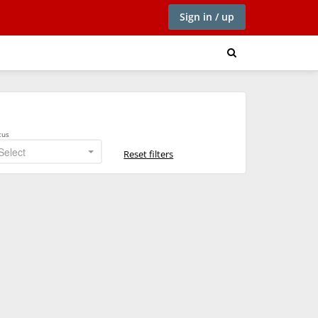
Sign in / up
tus
Select
Reset filters