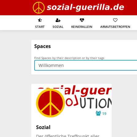
START
SOZIAL
KEINERALLEIN
ARMUTSBETROFFEN
Spaces
Find Spaces by their description or by their tags
19
Sozial
Der öffentliche Treffpunkt aller