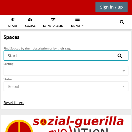
Sign in / up
START
SOZIAL
KEINERALLEIN
MENU
Spaces
Find Spaces by their description or by their tags
Sorting
Status
Select
Reset filters