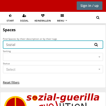
Sign in / up
START
SOZIAL
KEINERALLEIN
MENU
Spaces
Find Spaces by their description or by their tags
Sorting
Status
Select
Reset filters