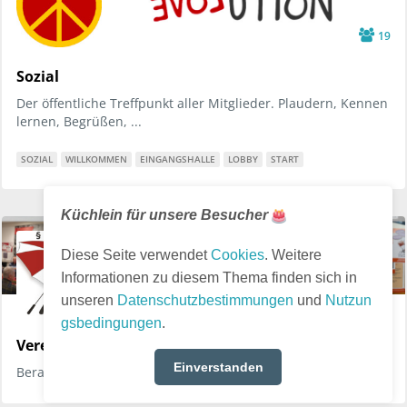
19
Sozial
Der öffentliche Treffpunkt aller Mitglieder. Plaudern, Kennen
lernen, Begrüßen, ...
SOZIAL
WILLKOMMEN
EINGANGSHALLE
LOBBY
START
Küchlein für unsere Besucher
Diese Seite verwendet
Cookies
. Weitere
Informationen zu diesem Thema finden sich in
unseren
Datenschutzbestimmungen
und
Nutzun
2
gsbedingungen
.
Verein Arbeiterbildung Reutlingen
Einverstanden
Beratung und Hilfe beim Umgang mit Sozialbehörden