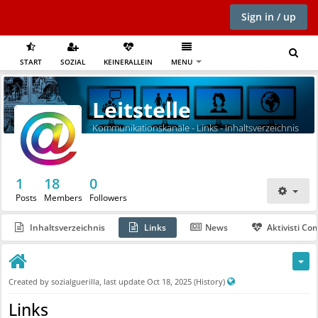
Sign in / up
START
SOZIAL
KEINERALLEIN
MENU
Leitstelle
Kommunikationskanäle - Links - Inhaltsverzeichnis
1
18
0
Posts
Members
Followers
Inhaltsverzeichnis
Links
News
Aktivisti C
P
Created by
sozialguerilla
, last update
Oct 18, 2025
(History)
u
Links
b