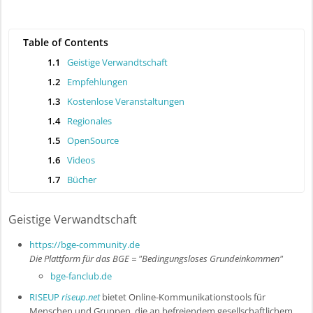
l
i
c
Table of Contents
1.1
Geistige Verwandtschaft
1.2
Empfehlungen
1.3
Kostenlose Veranstaltungen
1.4
Regionales
1.5
OpenSource
1.6
Videos
1.7
Bücher
Geistige Verwandtschaft
https://bge-community.de
Die Plattform für das BGE = "Bedingungsloses Grundeinkommen"
bge-fanclub.de
RISEUP
riseup.net
bietet Online-Kommunikationstools für
Menschen und Gruppen, die an befreiendem gesellschaftlichem