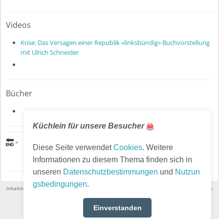
Videos
Krise: Das Versagen einer Republik «linksbündig» Buchvorstellung
mit Ulrich Schneider
Bücher
Küchlein für unsere Besucher
»
Diese Seite verwendet
Cookies
. Weitere
Informationen zu diesem Thema finden sich in
unseren
Datenschutzbestimmungen
und
Nutzun
gsbedingungen
.
Inhaltsverzeichnis
·
Impressum
·
Nutzungsbedingungen
·
Datenschutz
· Powered by
HumHub
Einverstanden
English (US)
Choose language: