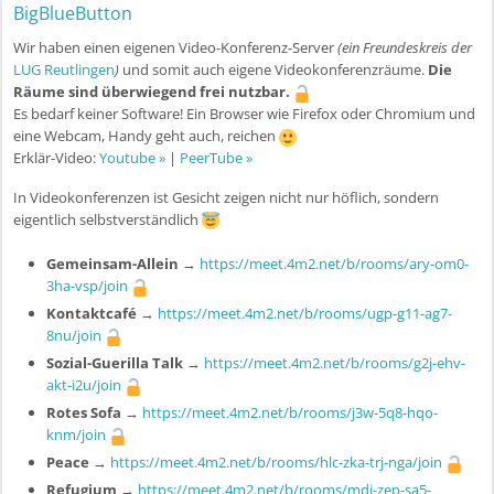
BigBlueButton
Wir haben einen eigenen Video-Konferenz-Server
(ein Freundeskreis der
LUG Reutlingen
)
und somit auch eigene Videokonferenzräume.
Die
Räume sind überwiegend frei nutzbar.
Es bedarf keiner Software! Ein Browser wie Firefox oder Chromium und
eine Webcam, Handy geht auch, reichen
Erklär-Video:
Youtube »
|
PeerTube »
In Videokonferenzen ist Gesicht zeigen nicht nur höflich, sondern
eigentlich selbstverständlich
Gemeinsam-Allein
→
https://meet.4m2.net/b/rooms/ary-om0-
3ha-vsp/join
Kontaktcafé
→
https://meet.4m2.net/b/rooms/ugp-g11-ag7-
8nu/join
Sozial-Guerilla Talk
→
https://meet.4m2.net/b/rooms/g2j-ehv-
akt-i2u/join
Rotes Sofa
→
https://meet.4m2.net/b/rooms/j3w-5q8-hqo-
knm/join
Peace
→
https://meet.4m2.net/b/rooms/hlc-zka-trj-nga/join
Refugium
→
https://meet.4m2.net/b/rooms/mdi-zep-sa5-