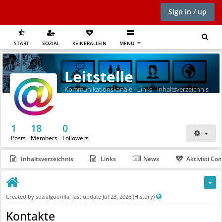
Sign in / up
START
SOZIAL
KEINERALLEIN
MENU
Leitstelle
Kommunikationskanäle - Links - Inhaltsverzeichnis
1
18
0
Posts
Members
Followers
Inhaltsverzeichnis
Links
News
Aktivisti C
P
Created by
sozialguerilla
, last update
Jul 23, 2026
(History)
u
Kontakte
b