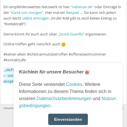
Ein empfehlenswertes Netzwerk ist hier
“nebenan.de”
oder Einträge in
der
“Karte von morgen”
. Hier mal ein
Beispiel →
Da kann sich jede/r
auch leicht
selbst eintragen
.
(In der KvM gibt es noch keinen Eintrag zu
“Kontaktcafé“)
Gerne könnt ihr euch auch über „
Sozial-Guerilla
“ organisieren.
Online treffen geht natürlich auch
#keiner-allein #ichbinarmutsbetroffen #offeneswohnzimmer
#kontaktcafe
„Hoffnung ist nicht die Überzeugung, dass etwas gut ausgeht
Küchlein für unsere Besucher
– sondern die Gewissheit, dass etwas Sinn macht, egal wie es
ausgeht.“ (Vaclav Havel)
Diese Seite verwendet
Cookies
. Weitere
Informationen zu diesem Thema finden sich in
unseren
Datenschutzbestimmungen
und
Nutzun
gsbedingungen
.
Inhaltsverzeichnis
·
Impressum
·
Nutzungsbedingungen
·
Datenschutz
· Powered by
HumHub
Einverstanden
English (US)
Choose language: