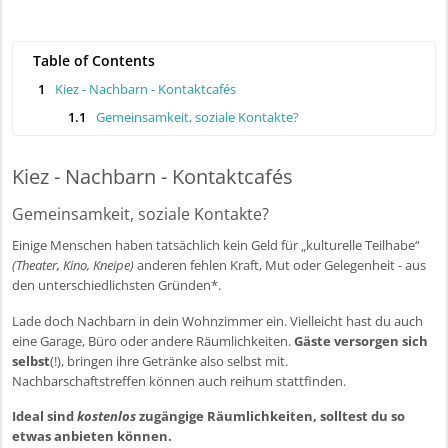
l
i
c
Table of Contents
1
Kiez - Nachbarn - Kontaktcafés
1.1
Gemeinsamkeit, soziale Kontakte?
Kiez - Nachbarn - Kontaktcafés
Gemeinsamkeit, soziale Kontakte?
Einige Menschen haben tatsächlich kein Geld für „kulturelle Teilhabe“
(Theater, Kino, Kneipe)
anderen fehlen Kraft, Mut oder Gelegenheit - aus
den unterschiedlichsten Gründen*.
Lade doch Nachbarn in dein Wohnzimmer ein. Vielleicht hast du auch
eine Garage, Büro oder andere Räumlichkeiten.
Gäste versorgen sich
selbst
(!), bringen ihre Getränke also selbst mit.
Nachbarschaftstreffen können auch reihum stattfinden.
Ideal sind
kostenlos
zugängige Räumlichkeiten, solltest du so
etwas anbieten können.