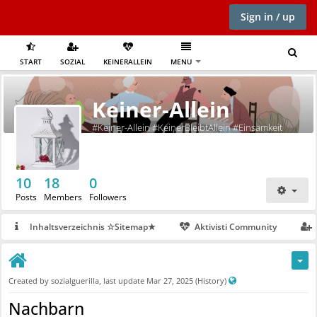
Sign in / up
START
SOZIAL
KEINERALLEIN
MENU
Keiner-Allein
#Keiner-Allein #KeinerBleibtAllein #Einsamkeit
10
18
0
Posts
Members
Followers
Inhaltsverzeichnis ☆Sitemap★
Aktivisti Community
P
Created by
sozialguerilla
, last update
Mar 27, 2025
(History)
u
Nachbarn
b