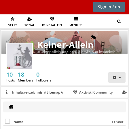
Sign in / up
START
SOZIAL
KEINERALLEIN
MENU
Keiner-Allein
#Keiner-Allein #KeinerBleibtAllein #Einsamkeit
10
18
0
Posts
Members
Followers
Inhaltsverzeichnis ☆Sitemap★
Aktivisti Community
Name
Creator