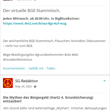
Der virtuelle BGE-Stammtisch.
Jeden Mittwoch, ab 20:00 Uhr, in BigBlueButton:
https://meet.4m2.net/b/soz-9jp-4uf-mzg
Der wöchentliche BGE-Stammtisch, Plauschen, Kontakte, Diskussionen
– nicht nur zum BGE.
#bge #bedingungslos #grundeinkommen #ubi #ebi
#SozialerAktivismus
Kommentieren
·
Gefällt mir
·
Teilen
SG-Redaktion
Visible also to unregistered users
·
May 24, 2026
Die Mythen des Bürgergeld (Hartz 4, Grundsicherung)
entzaubert
»Ein Grund dafür sind wirkmächtige „Mythen“, Irrtümer, Behauptungen