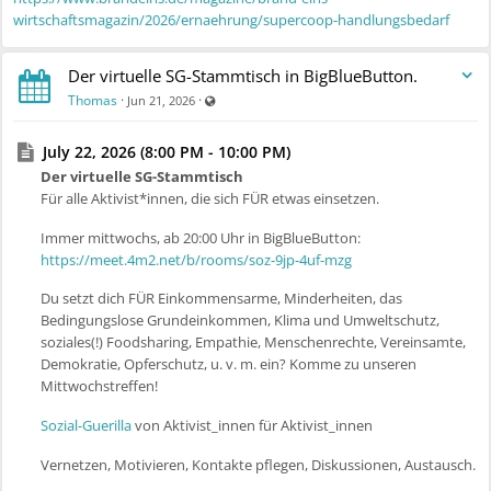
wirtschaftsmagazin/2026/ernaehrung/supercoop-handlungsbedarf
Der virtuelle SG-Stammtisch in BigBlueButton.
Visible also to unregistered users
Thomas
·
·
Jun 21, 2026
July 22, 2026 (8:00 PM - 10:00 PM)
Der virtuelle SG-Stammtisch
Für alle Aktivist*innen, die sich FÜR etwas einsetzen.
Immer mittwochs, ab 20:00 Uhr in BigBlueButton:
https://meet.4m2.net/b/rooms/soz-9jp-4uf-mzg
Du setzt dich FÜR Einkommensarme, Minderheiten, das
Bedingungslose Grundeinkommen, Klima und Umweltschutz,
soziales(!) Foodsharing, Empathie, Menschenrechte, Vereinsamte,
Demokratie, Opferschutz, u. v. m. ein? Komme zu unseren
Mittwochstreffen!
Sozial-Guerilla
von Aktivist_innen für Aktivist_innen
Vernetzen, Motivieren, Kontakte pflegen, Diskussionen, Austausch.