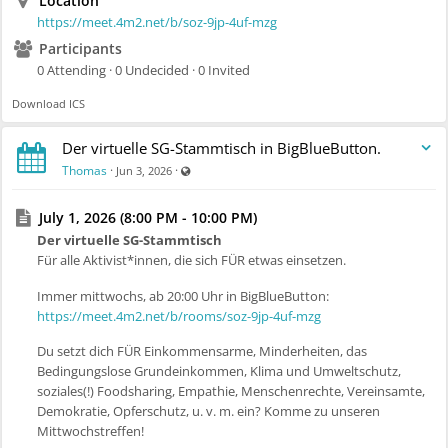
Location
https://meet.4m2.net/b/soz-9jp-4uf-mzg
Participants
0 Attending · 0 Undecided · 0 Invited
Download ICS
Der virtuelle SG-Stammtisch in BigBlueButton.
Visible also to unregistered users
Thomas
·
·
Jun 3, 2026
July 1, 2026 (8:00 PM - 10:00 PM)
Der virtuelle SG-Stammtisch
Für alle Aktivist*innen, die sich FÜR etwas einsetzen.
Immer mittwochs, ab 20:00 Uhr in BigBlueButton:
https://meet.4m2.net/b/rooms/soz-9jp-4uf-mzg
Du setzt dich FÜR Einkommensarme, Minderheiten, das
Bedingungslose Grundeinkommen, Klima und Umweltschutz,
soziales(!) Foodsharing, Empathie, Menschenrechte, Vereinsamte,
Demokratie, Opferschutz, u. v. m. ein? Komme zu unseren
Mittwochstreffen!