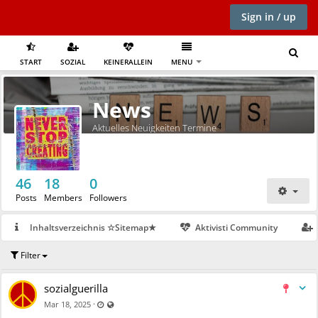
Sign in / up
START
SOZIAL
KEINERALLEIN
MENU
News
Aktuelles Neuigkeiten Termine
46
18
0
Posts
Members
Followers
Inhaltsverzeichnis ☆Sitemap★
Aktivisti Community
Filter
sozialguerilla
Last updated Jun 28, 2025 - 9:54 PM
Visible also to unregistered users
·
Mar 18, 2025