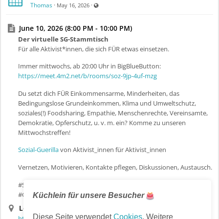
Visible also to unregistered users
Thomas
·
·
May 16, 2026
June 10, 2026 (8:00 PM - 10:00 PM)
Der virtuelle SG-Stammtisch
Für alle Aktivist*innen, die sich FÜR etwas einsetzen.
Immer mittwochs, ab 20:00 Uhr in BigBlueButton:
https://meet.4m2.net/b/rooms/soz-9jp-4uf-mzg
Du setzt dich FÜR Einkommensarme, Minderheiten, das
Bedingungslose Grundeinkommen, Klima und Umweltschutz,
soziales(!) Foodsharing, Empathie, Menschenrechte, Vereinsamte,
Demokratie, Opferschutz, u. v. m. ein? Komme zu unseren
Mittwochstreffen!
Sozial-Guerilla
von Aktivist_innen für Aktivist_innen
Vernetzen, Motivieren, Kontakte pflegen, Diskussionen, Austausch.
#Soziales #zahlewasduwillst #BGE #Zivilcourage
#Grundeinkommen #SozialerAktivismus
Küchlein für unsere Besucher
Location
Diese Seite verwendet
Cookies
. Weitere
https://meet.4m2.net/b/soz-9jp-4uf-mzg