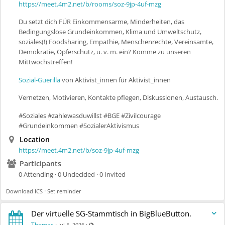
https://meet.4m2.net/b/rooms/soz-9jp-4uf-mzg
Du setzt dich FÜR Einkommensarme, Minderheiten, das
Bedingungslose Grundeinkommen, Klima und Umweltschutz,
soziales(!) Foodsharing, Empathie, Menschenrechte, Vereinsamte,
Demokratie, Opferschutz, u. v. m. ein? Komme zu unseren
Mittwochstreffen!
Sozial-Guerilla
von Aktivist_innen für Aktivist_innen
Vernetzen, Motivieren, Kontakte pflegen, Diskussionen, Austausch.
#Soziales #zahlewasduwillst #BGE #Zivilcourage
#Grundeinkommen #SozialerAktivismus
Location
https://meet.4m2.net/b/soz-9jp-4uf-mzg
Participants
0 Attending · 0 Undecided · 0 Invited
·
Download ICS
Set reminder
Der virtuelle SG-Stammtisch in BigBlueButton.
Visible also to unregistered users
Thomas
·
·
Jul 5, 2026