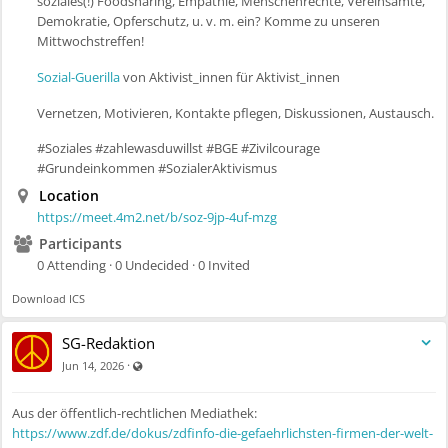
soziales(!) Foodsharing, Empathie, Menschenrechte, Vereinsamte,
Demokratie, Opferschutz, u. v. m. ein? Komme zu unseren
Mittwochstreffen!
Sozial-Guerilla
von Aktivist_innen für Aktivist_innen
Vernetzen, Motivieren, Kontakte pflegen, Diskussionen, Austausch.
#Soziales #zahlewasduwillst #BGE #Zivilcourage
#Grundeinkommen #SozialerAktivismus
Location
https://meet.4m2.net/b/soz-9jp-4uf-mzg
Participants
0 Attending · 0 Undecided · 0 Invited
Download ICS
SG-Redaktion
Visible also to unregistered users
·
Jun 14, 2026
Aus der öffentlich-rechtlichen Mediathek:
https://www.zdf.de/dokus/zdfinfo-die-gefaehrlichsten-firmen-der-welt-