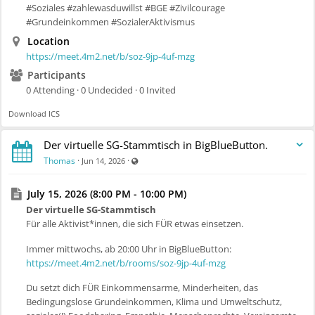
#Soziales #zahlewasduwillst #BGE #Zivilcourage
#Grundeinkommen #SozialerAktivismus
Location
https://meet.4m2.net/b/soz-9jp-4uf-mzg
Participants
0 Attending · 0 Undecided · 0 Invited
Download ICS
Der virtuelle SG-Stammtisch in BigBlueButton.
Visible also to unregistered users
Thomas
·
·
Jun 14, 2026
July 15, 2026 (8:00 PM - 10:00 PM)
Der virtuelle SG-Stammtisch
Für alle Aktivist*innen, die sich FÜR etwas einsetzen.
Immer mittwochs, ab 20:00 Uhr in BigBlueButton:
https://meet.4m2.net/b/rooms/soz-9jp-4uf-mzg
Du setzt dich FÜR Einkommensarme, Minderheiten, das
Bedingungslose Grundeinkommen, Klima und Umweltschutz,