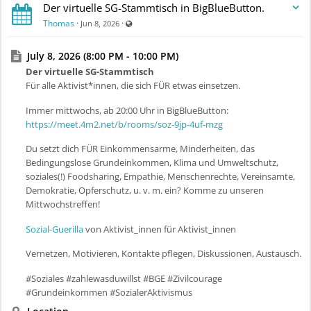
Der virtuelle SG-Stammtisch in BigBlueButton.
Visible also to unregistered users
Thomas
·
·
Jun 8, 2026
July 8, 2026 (8:00 PM - 10:00 PM)
Der virtuelle SG-Stammtisch
Für alle Aktivist*innen, die sich FÜR etwas einsetzen.
Immer mittwochs, ab 20:00 Uhr in BigBlueButton:
https://meet.4m2.net/b/rooms/soz-9jp-4uf-mzg
Du setzt dich FÜR Einkommensarme, Minderheiten, das
Bedingungslose Grundeinkommen, Klima und Umweltschutz,
soziales(!) Foodsharing, Empathie, Menschenrechte, Vereinsamte,
Demokratie, Opferschutz, u. v. m. ein? Komme zu unseren
Mittwochstreffen!
Sozial-Guerilla
von Aktivist_innen für Aktivist_innen
Vernetzen, Motivieren, Kontakte pflegen, Diskussionen, Austausch.
#Soziales #zahlewasduwillst #BGE #Zivilcourage
#Grundeinkommen #SozialerAktivismus