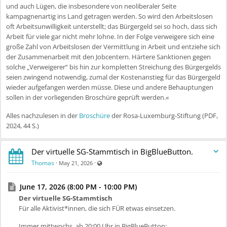
und auch Lügen, die insbesondere von neoliberaler Seite
kampagnenartig ins Land getragen werden. So wird den Arbeitslosen
oft Arbeitsunwilligkeit unterstellt; das Bürgergeld sei so hoch, dass sich
Arbeit für viele gar nicht mehr lohne. In der Folge verweigere sich eine
große Zahl von Arbeitslosen der Vermittlung in Arbeit und entziehe sich
der Zusammenarbeit mit den Jobcentern. Härtere Sanktionen gegen
solche „Verweigerer“ bis hin zur kompletten Streichung des Bürgergelds
seien zwingend notwendig, zumal der Kostenanstieg für das Bürgergeld
wieder aufgefangen werden müsse. Diese und andere Behauptungen
sollen in der vorliegenden Broschüre geprüft werden.«
Alles nachzulesen in der
Broschüre
der Rosa-Luxemburg-Stiftung (PDF,
2024, 44 S.)
Der virtuelle SG-Stammtisch in BigBlueButton.
Visible also to unregistered users
Thomas
·
·
May 21, 2026
June 17, 2026 (8:00 PM - 10:00 PM)
Der virtuelle SG-Stammtisch
Für alle Aktivist*innen, die sich FÜR etwas einsetzen.
Immer mittwochs, ab 20:00 Uhr in BigBlueButton: