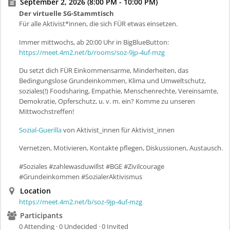
September 2, 2026 (8:00 PM - 10:00 PM)
Der virtuelle SG-Stammtisch
Für alle Aktivist*innen, die sich FÜR etwas einsetzen.
Immer mittwochs, ab 20:00 Uhr in BigBlueButton:
https://meet.4m2.net/b/rooms/soz-9jp-4uf-mzg
Du setzt dich FÜR Einkommensarme, Minderheiten, das
Bedingungslose Grundeinkommen, Klima und Umweltschutz,
soziales(!) Foodsharing, Empathie, Menschenrechte, Vereinsamte,
Demokratie, Opferschutz, u. v. m. ein? Komme zu unseren
Mittwochstreffen!
Sozial-Guerilla
von Aktivist_innen für Aktivist_innen
Vernetzen, Motivieren, Kontakte pflegen, Diskussionen, Austausch.
#Soziales #zahlewasduwillst #BGE #Zivilcourage
#Grundeinkommen #SozialerAktivismus
Location
https://meet.4m2.net/b/soz-9jp-4uf-mzg
Participants
0 Attending · 0 Undecided · 0 Invited