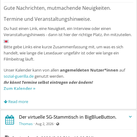
Gute Nachrichten, mutmachende Neuigkeiten.
Termine und Veranstaltungshinweise.
Du hast einen Link, eine Neuigkeit, ein Interview oder einen
Veranstaltungshinweis - dann ist hier der richtige Platz, ihn mitzuteilen.
Bitte gebe Links eine kurze Zusammenfassung mit, um was es sich
handelt, wie lange die Lesedauer ungefähr ist oder wie lange ein
Filmbeitrag läuft.
Unser Kalender kann von allen
angemeldeten Nutzer*innen
auf
sozial-guerilla.de
genutzt werden.
Ihr könnt Termine selbst eintragen oder ändern!
Zum Kalender »
Der Kalender kann auch per iCal in anderen Kalendern eingebunden
Read more
werden:
https://humhub.sozial-
Der virtuelle SG-Stammtisch in BigBlueButton.
guerilla.de/remote/ical/eyJ0eXAiOiJKV1QiLCJhbGciOiJIUzI1NiJ9.e
Visible also to unregistered users
Thomas
·
·
Aug 2, 2026
Und auch per CalDAV: