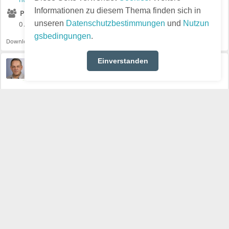
Informationen zu diesem Thema finden sich in
Participants
unseren
Datenschutzbestimmungen
und
Nutzun
0 Attending · 0 Undecided · 0 Invited
gsbedingungen
.
Download ICS
Einverstanden
Thomas
Visible also to unregistered users
·
May 13, 2026
Der virtuelle BGE-Stammtisch.
Jeden Mittwoch*, so auch heute, ab 20:00 Uhr, in BigBlueButton:
https://meet.4m2.net/b/soz-9jp-4uf-mzg
Der wöchentliche BGE-Stammtisch, Plauschen, Kontakte, Diskussionen
– nicht nur zum BGE.
#bge #bedingungslos #grundeinkommen #ubi #ebi
#SozialerAktivismus
Der virtuelle SG-Stammtisch in BigBlueButton.
Visible also to unregistered users
Thomas
·
·
May 7, 2026