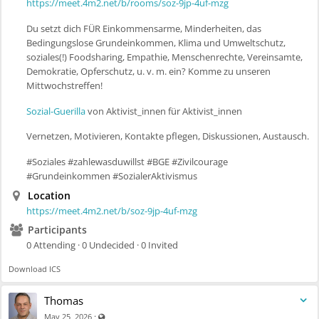
https://meet.4m2.net/b/rooms/soz-9jp-4uf-mzg
Du setzt dich FÜR Einkommensarme, Minderheiten, das
Bedingungslose Grundeinkommen, Klima und Umweltschutz,
soziales(!) Foodsharing, Empathie, Menschenrechte, Vereinsamte,
Demokratie, Opferschutz, u. v. m. ein? Komme zu unseren
Mittwochstreffen!
Sozial-Guerilla
von Aktivist_innen für Aktivist_innen
Vernetzen, Motivieren, Kontakte pflegen, Diskussionen, Austausch.
#Soziales #zahlewasduwillst #BGE #Zivilcourage
#Grundeinkommen #SozialerAktivismus
Location
https://meet.4m2.net/b/soz-9jp-4uf-mzg
Participants
0 Attending · 0 Undecided · 0 Invited
Download ICS
Thomas
Visible also to unregistered users
·
May 25, 2026