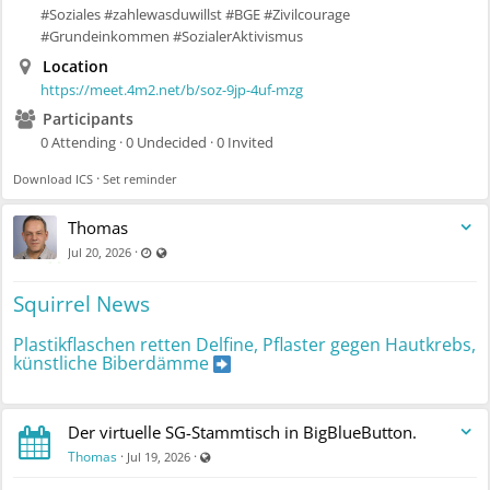
#Soziales #zahlewasduwillst #BGE #Zivilcourage
#Grundeinkommen #SozialerAktivismus
Location
https://meet.4m2.net/b/soz-9jp-4uf-mzg
Participants
0 Attending · 0 Undecided · 0 Invited
·
Download ICS
Set reminder
Thomas
Last updated Jul 20, 2026 - 4:44 PM
Visible also to unregistered users
·
Jul 20, 2026
Squirrel News
Plastikflaschen retten Delfine, Pflaster gegen Hautkrebs,
künstliche Biberdämme
Der virtuelle SG-Stammtisch in BigBlueButton.
Visible also to unregistered users
Thomas
·
·
Jul 19, 2026