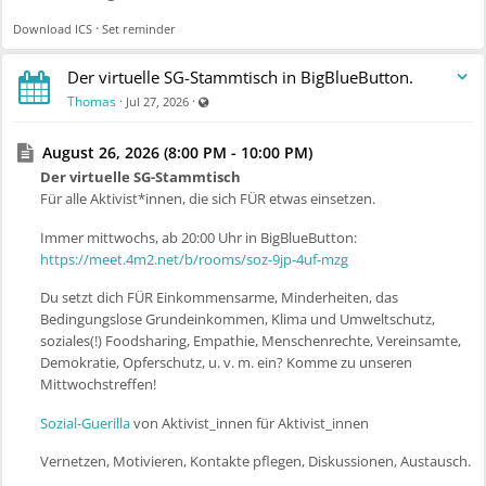
·
Download ICS
Set reminder
Der virtuelle SG-Stammtisch in BigBlueButton.
Visible also to unregistered users
Thomas
·
·
Jul 27, 2026
August 26, 2026 (8:00 PM - 10:00 PM)
Der virtuelle SG-Stammtisch
Für alle Aktivist*innen, die sich FÜR etwas einsetzen.
Immer mittwochs, ab 20:00 Uhr in BigBlueButton:
https://meet.4m2.net/b/rooms/soz-9jp-4uf-mzg
Du setzt dich FÜR Einkommensarme, Minderheiten, das
Bedingungslose Grundeinkommen, Klima und Umweltschutz,
soziales(!) Foodsharing, Empathie, Menschenrechte, Vereinsamte,
Demokratie, Opferschutz, u. v. m. ein? Komme zu unseren
Mittwochstreffen!
Sozial-Guerilla
von Aktivist_innen für Aktivist_innen
Vernetzen, Motivieren, Kontakte pflegen, Diskussionen, Austausch.