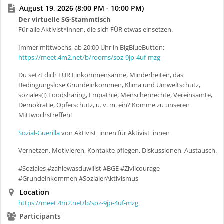
August 19, 2026 (8:00 PM - 10:00 PM)
Der virtuelle SG-Stammtisch
Für alle Aktivist*innen, die sich FÜR etwas einsetzen.
Immer mittwochs, ab 20:00 Uhr in BigBlueButton:
https://meet.4m2.net/b/rooms/soz-9jp-4uf-mzg
Du setzt dich FÜR Einkommensarme, Minderheiten, das
Bedingungslose Grundeinkommen, Klima und Umweltschutz,
soziales(!) Foodsharing, Empathie, Menschenrechte, Vereinsamte,
Demokratie, Opferschutz, u. v. m. ein? Komme zu unseren
Mittwochstreffen!
Sozial-Guerilla
von Aktivist_innen für Aktivist_innen
Vernetzen, Motivieren, Kontakte pflegen, Diskussionen, Austausch.
#Soziales #zahlewasduwillst #BGE #Zivilcourage
#Grundeinkommen #SozialerAktivismus
Location
https://meet.4m2.net/b/soz-9jp-4uf-mzg
Participants