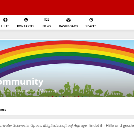
HILFE
KONTAKTE+
NEWS
DASHBOARD
SPACES
Community
 Freunde, Rückzugsorte, Mediation
wers
privater Schwester-Space, Mitgliedschaft auf Anfrage,
findet ihr Hilfe und gesc