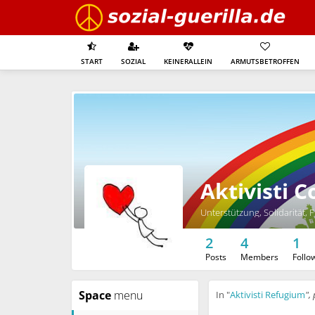
START
SOZIAL
KEINERALLEIN
ARMUTSBETROFFEN
Aktivisti 
Unterstützung, Solidarität,
2
4
1
Posts
Members
Follo
Space
menu
In "
Aktivisti Refugium
",