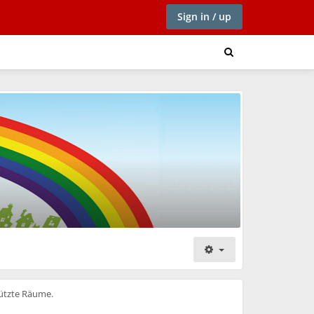
Sign in / up
hützte Räume.