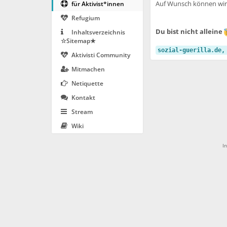
Auf Wunsch können wir 
für Aktivist*innen
Refugium
Du bist nicht alleine
Inhaltsverzeichnis
☆Sitemap★
sozial-guerilla.de,
Aktivisti Community
Mitmachen
Netiquette
Kontakt
Stream
Wiki
I