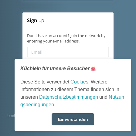
Sign
up
Don't have an account? Join the network by
entering your e-mail address.
Küchlein für unsere Besucher
Register
Diese Seite verwendet
Cookies
. Weitere
Informationen zu diesem Thema finden sich in
English (US)
Choose language:
unseren
Datenschutzbestimmungen
und
Nutzun
gsbedingungen
.
Inhaltsverzeichnis
·
Impressum
·
Nutzungsbedingungen
·
Datenschutz
Einverstanden
Powered by
HumHub